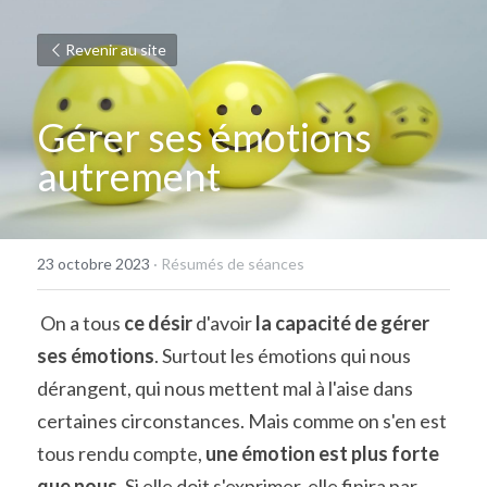
Revenir au site
Gérer ses émotions 
autrement
23 octobre 2023
·
Résumés de séances
 On a tous 
ce désir
 d'avoir 
la capacité de gérer 
ses émotions
. Surtout les émotions qui nous 
dérangent, qui nous mettent mal à l'aise dans 
certaines circonstances. Mais comme on s'en est 
tous rendu compte, 
une émotion est plus forte 
que nous.
 Si elle doit s'exprimer, elle finira par 