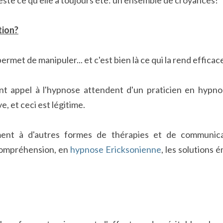
ste ce qu'elle a toujours été: un ensemble de croyances!
tion?
permet de manipuler... et c'est bien là ce qui la rend efficac
nt appel à l'hypnose attendent d'un praticien en hypnos
e, et ceci est légitime.
ment à d'autres formes de thérapies et de communicat
compréhension, en 
hypnose Ericksonienne
, les solutions