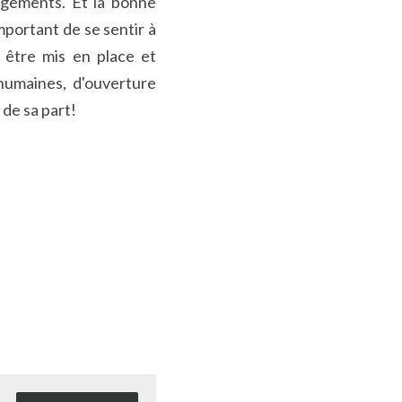
gements. Et la bonne 
portant de se sentir à 
 être mis en place et 
humaines, d'ouverture 
 de sa part!