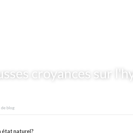
usses croyances sur l'
 de blog
n état naturel?