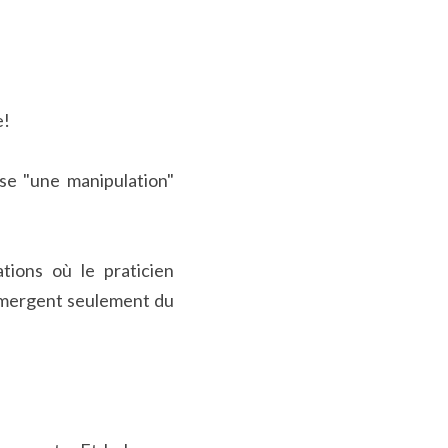
e!
e "une manipulation" 
ions où le praticien 
 émergent seulement du 