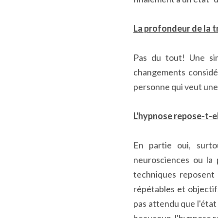
La profondeur de la t
Pas du tout! Une si
changements considér
personne qui veut une
L'hypnose repose-t-el
En partie oui, surt
neurosciences ou la p
techniques reposent 
répétables et objectif
pas attendu que l'état 