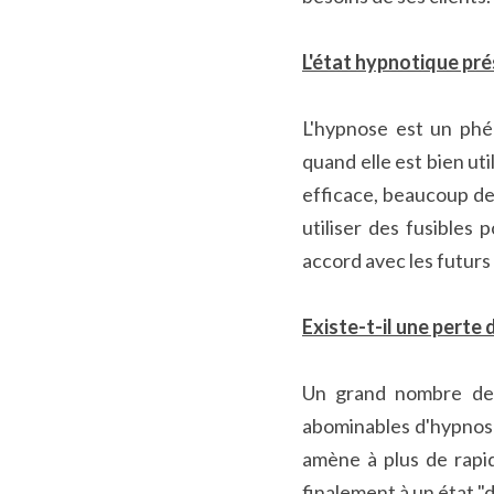
L'état hypnotique pré
L'hypnose est un phén
quand elle est bien ut
efficace, beaucoup de 
utiliser des fusibles 
accord avec les futur
Existe-t-il une perte
Un grand nombre de 
abominables d'hypnose)
amène à plus de rapid
finalement à un état "